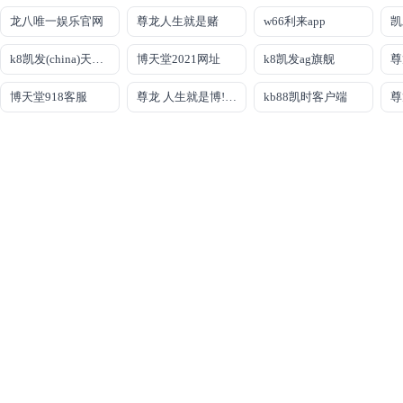
龙八唯一娱乐官网
尊龙人生就是赌
w66利来app
k8凯发(china)天生赢家·一触即发
博天堂2021网址
k8凯发ag旗舰
博天堂918客服
尊龙 人生就是博!登录专注AG发财网
kb88凯时客户端
尊