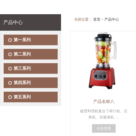
当前位置：
首页
>
产品中心
产品中心
第一系列
第二系列
第三系列
第四系列
第五系列
产品名称八
破壁料理机集合了榨汁机、豆
浆机、冰激凌机......
点击查看