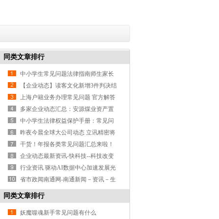
同类文章排行
中小学生常见问题法律指南师生家长
一起看
【企业动态】读客文化新增3件判决结
果涉及侵害商标权纠纷、侵害
上海户籍业务办理常见问题 官方解答
来了！
多家企业动态汇总：安源煤业资产置
换金龙羽布局固态电池项目
中小学生法律权益保护手册：常见问
题解答！
昨夜今晨全球大公司动态 立讯精密将
维持在越南大规模生产；美股
干货！年报各类常见问题汇总来啦！
企业动态最新资讯-快科技--科技改变
未来
行业资讯 驱动AI数据中心加速发展光
芯片火力全开！
省市政闻南通网-南通新闻－资讯－生
活首选门户
同类文章排行
妖魔噬魂新手常见问题有什么