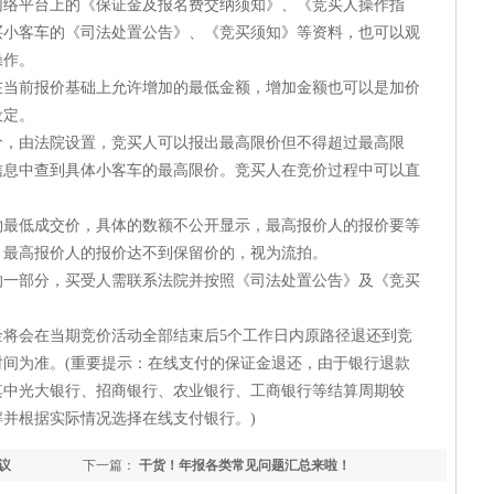
平台上的《保证金及报名费交纳须知》、《竞买人操作指
买小客车的《司法处置公告》、《竞买须知》等资料，也可以观
操作。
前报价基础上允许增加的最低金额，增加金额也可以是加价
设定。
由法院设置，竞买人可以报出最高限价但不得超过最高限
信息中查到具体小客车的最高限价。竞买人在竞价过程中可以直
低成交价，具体的数额不公开显示，最高报价人的报价要等
。最高报价人的报价达不到保留价的，视为流拍。
部分，买受人需联系法院并按照《司法处置公告》及《竞买
会在当期竞价活动全部结束后5个工作日内原路径退还到竞
间为准。(重要提示：在线支付的保证金退还，由于银行退款
其中光大银行、招商银行、农业银行、工商银行等结算周期较
并根据实际情况选择在线支付银行。)
议
下一篇：
干货！年报各类常见问题汇总来啦！