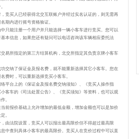
价。
竞买人已经获得北交互联账户并经过实名认证的，则无需再
报名期内进行摇号资格验证。
只能注册一个用户并只能选择一辆小客车进行竞买。您可以
看基本信息，如果您还有疑问可以电话咨询该车辆相应委托法
易所指定的第三方结算机构，北交所指定其负责京牌小客车
交纳了保证金及报名费，就不能重新选择其它小客车。您在
报名费时，可以重新选择竞买小客车。
平台上的《保证金及报名费交纳须知》、《竞买人操作指
买小客车的《司法处置公告》、《竞买须知》等资料，也可以观
操作。
前报价基础上允许增加的最低金额，增加金额也可以是加价
设定。
由法院设置，竞买人可以报出最高限价但不得超过最高限
信息中查到具体小客车的最高限价。竞买人在竞价过程中可以直