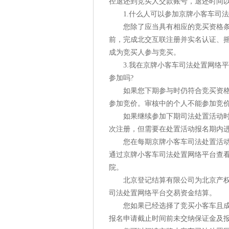
径退还到竞买人交款账号，退还时间
1.什么人可以参加京牌小客车司法
您除了应当具有相应的竞买资格条件
前，完成北交互联注册并实名认证、
成为竞买人参与竞买。
3.我在京牌小客车司法处置网络平
参加吗?
如果您下期参与时仍符合竞买资格条
参加竞价。审核中的个人不能参加竞
如果继续参加下期司法处置活动时，
次注册，但需要在处置活动报名期内
您在每期京牌小客车司法处置活动中
通过京牌小客车司法处置网络平台查
院。
北京登记结算有限公司为北京产权交
司法处置网络平台交易资金结算。
您如果已经选择了竞买小客车且成功
报名申请截止时间前未交纳保证金及