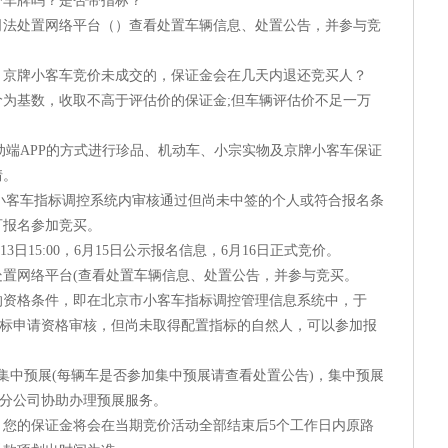
带车牌吗？是否带指标？
处置网络平台（）查看处置车辆信息、处置公告，并参与竞
牌小客车竞价未成交的，保证金会在几天内退还竞买人？
基数，收取不高于评估价的保证金;但车辆评估价不足一万
端APP的方式进行珍品、机动车、小宗实物及京牌小客车保证
情。
市小客车指标调控系统内审核通过但尚未中签的个人或符合报名条
可报名参加竞买。
3日15:00，6月15日公示报名信息，6月16日正式竞价。
网络平台(查看处置车辆信息、处置公告，并参与竞买。
格条件，即在北京市小客车指标调控管理信息系统中，于
配置指标申请资格审核，但尚未取得配置指标的自然人，可以参加报
中预展(每辆车是否参加集中预展请查看处置公告)，集中预展
二分公司协助办理预展服务。
的保证金将会在当期竞价活动全部结束后5个工作日内原路