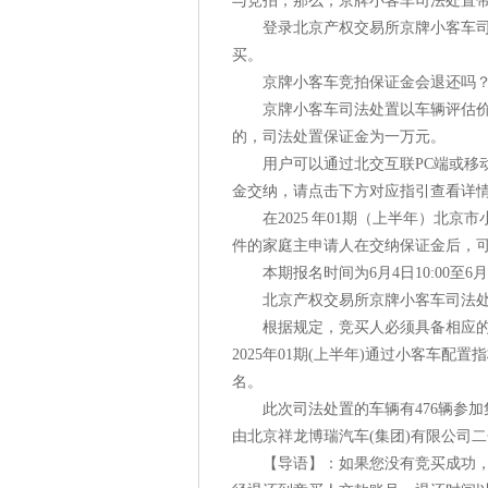
与竞拍，那么，京牌小客车司法处置
登录北京产权交易所京牌小客车司法
买。
京牌小客车竞拍保证金会退还吗？京
京牌小客车司法处置以车辆评估价为
的，司法处置保证金为一万元。
用户可以通过北交互联PC端或移动
金交纳，请点击下方对应指引查看详
在2025 年01期（上半年）北京
件的家庭主申请人在交纳保证金后，
本期报名时间为6月4日10:00至6月1
北京产权交易所京牌小客车司法处置
根据规定，竞买人必须具备相应的资
2025年01期(上半年)通过小客车
名。
此次司法处置的车辆有476辆参加集
由北京祥龙博瑞汽车(集团)有限公司
【导语】：如果您没有竞买成功，您