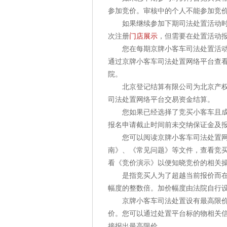
参加竞价。审核中的个人不能参加竞
如果继续参加下期司法处置活动时，
次注册
门店展示
，但需要在处置活动
您在每期京牌小客车司法处置活动中
通过京牌小客车司法处置网络平台查
院。
北京登记结算有限公司为北京产权交
司法处置网络平台交易资金结算。
您如果已经选择了竞买小客车且成功
报名申请截止时间前未交纳保证金及
您可以阅读京牌小客车司法处置网络
南》、《常见问题》等文件，查看竞
看《竞价演示》以便知晓竞价的相关
是指竞买人为了超越当前报价而在当
幅度的整数倍。加价幅度由法院自行
京牌小客车司法处置设有最高限价，
价。您可以通过处置平台标的物相关
接报出最高限价。