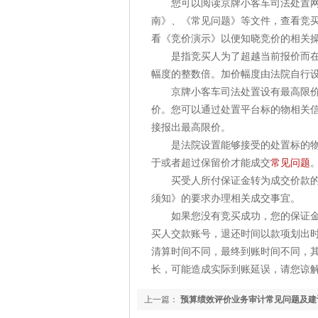
您可以阅读京牌小客车司法处置网络
南》、《常见问题》等文件，查看竞
看《竞价演示》以便知晓竞价的相关
是指竞买人为了超越当前报价而在当
幅度的整数倍。加价幅度由法院自行
京牌小客车司法处置设有最高限价，
价。您可以通过处置平台标的物相关
接报出最高限价。
是法院设置能够接受的处置标的物最
于或者超过保留价才能成交
常见问题
买受人所付保证金转为成交价款的一
须知》的要求办理相关成交事宜。
如果您没有竞买成功，您的保证金将
买人交款账号，退还时间以款项划出时
清算时间不同，最终到账时间不同，
长，可能造成实际到账延误，请您谅解
上一篇：
预算绩效评价业务审计常见问题及建