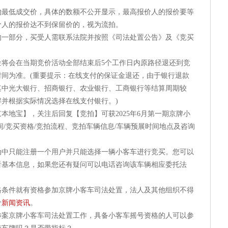
低成交价，具体的数额不公开显示，最高报价人的报价要等
价人的报价达不到保留价的，视为流拍。
部分，买受人需联系法院并按照《司法处置公告》及《竞买
会在当期竞价活动全部结束后5个工作日内原路径退还到竞
间为准。(重要提示：在线支付的保证金退还，由于银行退款
其中光大银行、招商银行、农业银行、工商银行等结算周期较
并根据实际情况选择在线支付银行。)
地宝】，关注后回复【竞拍】可获2025年6月第一期京牌小
间/竞买资格/竞拍流程、竞拍车辆信息/车辆预展时间地点及咨询
只能注册一个用户并只能选择一辆小客车进行竞买。您可以
看基本信息，如果您还有疑问可以电话咨询该车辆相应委托法
件就有资格参加京牌小客车司法处置，法人及其他组织不得
价
新闻资讯
。
京牌小客车司法处置工作，具备小客车摇号资格的人可以参