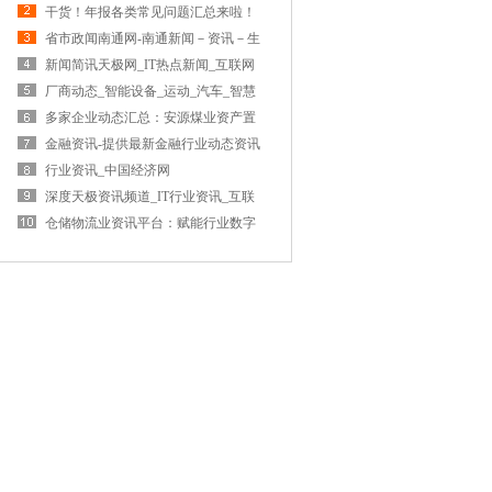
干货！年报各类常见问题汇总来啦！
省市政闻南通网-南通新闻－资讯－生
活首选门户
新闻简讯天极网_IT热点新闻_互联网
热点
厂商动态_智能设备_运动_汽车_智慧
出行频道_天极网
多家企业动态汇总：安源煤业资产置
换金龙羽布局固态电池项目
金融资讯-提供最新金融行业动态资讯
_前瞻财经 - 前瞻网
行业资讯_中国经济网
深度天极资讯频道_IT行业资讯_互联
网_电商打造科技行业权威
仓储物流业资讯平台：赋能行业数字
化转型与高质量发展