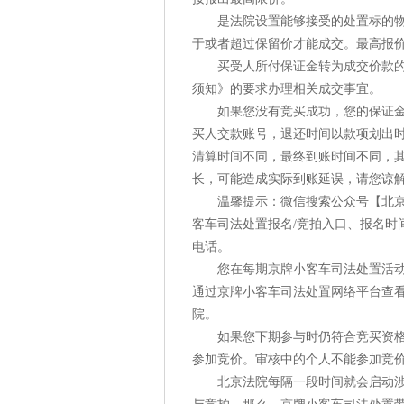
是法院设置能够接受的处置标的物最
于或者超过保留价才能成交。最高报
买受人所付保证金转为成交价款的一
须知》的要求办理相关成交事宜。
如果您没有竞买成功，您的保证金将
买人交款账号，退还时间以款项划出时
清算时间不同，最终到账时间不同，
长，可能造成实际到账延误，请您谅解
温馨提示：微信搜索公众号【北京本
客车司法处置报名/竞拍入口、报名时
电话。
您在每期京牌小客车司法处置活动中
通过京牌小客车司法处置网络平台查
院。
如果您下期参与时仍符合竞买资格条
参加竞价。审核中的个人不能参加竞
北京法院每隔一段时间就会启动涉案