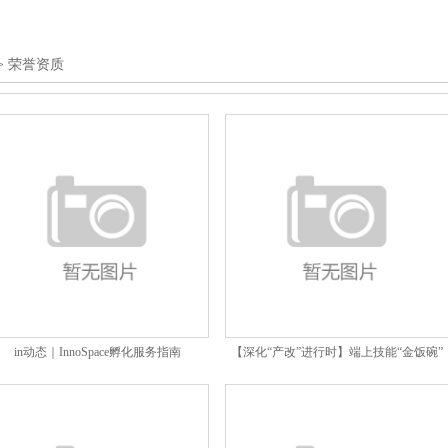
>
荣誉资质
in动态｜InnoSpace孵化服务指南
【深化“产改”进行时】端上技能“金饭碗”
站上荣誉领奖台