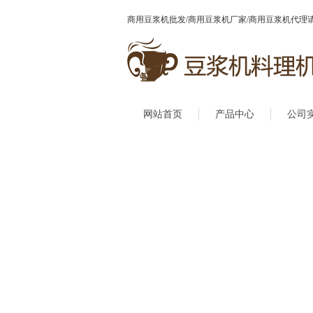
商用豆浆机批发/商用豆浆机厂家/商用豆浆机代理
网站首页
产品中心
公司