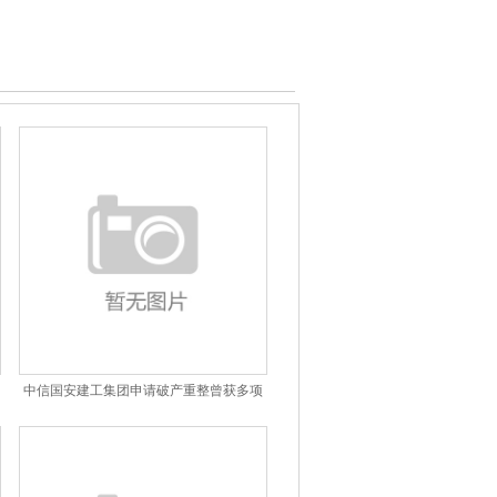
中信国安建工集团申请破产重整曾获多项
荣誉和资质