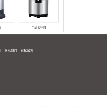
五
产品名称四
们
联系我们
在线留言