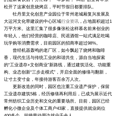
松开了这家创意烧烤店，平时节假日都要排队。
牡丹里文化创意产业园位于常州老城厢复兴发展及
大运河文化带建设的中心区域
行业资讯
，占地面积超过1
万平方米。这里汇集了很多像张松这样慕名前来创业的
年轻人，他们经营的咖啡店、民谣酒馆一站式满足吃喝
玩学购等消费需求，目前园区的招商率超过98%。
曾经机器轰鸣的老厂区，如今飘起了烧烤和咖啡
香，现代生活与传统工业的和谐共生，源自当地探索
的“工业遗存+文创商业”新路线，通过建筑活化、功能重
构、业态创新“三步走模式”，开启全面的修缮与翻新，
让寸土变寸金，年接待游客百余万人次。
更新改造的同时，园区也注重工业遗产保护，保留
工业遗存建筑5栋，‌经历修缮再利用后，已成为展示近代
常州纺织工业历史和文化的重要场所。目前，园区已经
孵化小微企业及个体工商户43家，直接提供就业岗位
400多个，间接带动周边就业千余人。