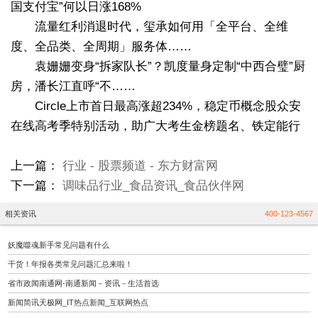
国支付宝”何以日涨168%
流量红利消退时代，玺承如何用「全平台、全维
度、全品类、全周期」服务体……
袁姗姗变身“拆家队长”？凯度量身定制“中西合璧”厨
房，潘长江直呼“不……
Circle上市首日最高涨超234%，稳定币概念股众安
在线高考季特别活动，助广大考生金榜题名、铁定能行
上一篇：
行业 - 股票频道 - 东方财富网
下一篇：
调味品行业_食品资讯_食品伙伴网
相关资讯
400-123-4567
妖魔噬魂新手常见问题有什么
干货！年报各类常见问题汇总来啦！
省市政闻南通网-南通新闻－资讯－生活首选
新闻简讯天极网_IT热点新闻_互联网热点