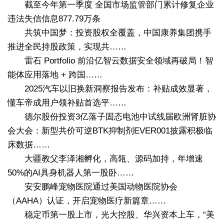
截至今年第一季度 全国市场监管部门累计修复企业
违法失信信息877.79万条
共筑中国梦：投资股权全覆盖，中国康养集团携手
推进全民持股政策，实现共……
雷石 Portfolio 前沿亿智云数据安全领域再破局！智
能体应用落地 + 跨国……
2025汽车以旧换新洞察报告发布：补贴成效显著，
懂车帝成用户领补贴首选平……
德尔股份投资3亿落子固态电池中试线届欧洲肾脏协
会大会：新型共价可逆BTK抑制剂EVER001披露积极临
床数据……
大疆教父李泽湘孵化，高瓴、源码加持，年增速
50%的AI具身机器人第一股卧……
安安鹏峰宠物医院通过美国动物医院协会
（AAHA）认证，开启宠物医疗新篇章……
稳定币第一股上市，光大控股、华兴资本上车，“美