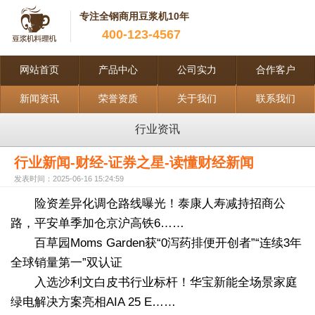
专注全钢商用豆浆机10年
400-123-4567
网站首页
产品中心
公司实力
合作客户
新闻资讯
荣誉资质
关于我们
联系我们
行业资讯
行业新闻-财经-证券之星-读懂财经新闻
发表时间：2025-06-16 15:24:59
险资差异化调仓路线曝光！泰康人寿减持招商公
路，平安单季加仓京沪高铁6……
百草园Moms Garden获“0泻药排便开创者”“连续3年
全球销量第一”双认证
入选沙利文白皮书行业标杆！华宝新能全场景家庭
绿电解决方案亮相AIA 25 E……