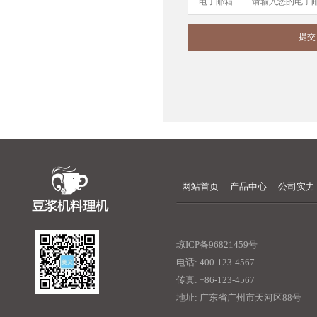
电子邮箱
网站首页
产品中心
公司实力
琼ICP备96821459号
电话: 400-123-4567
传真: +86-123-4567
地址: 广东省广州市天河区88号