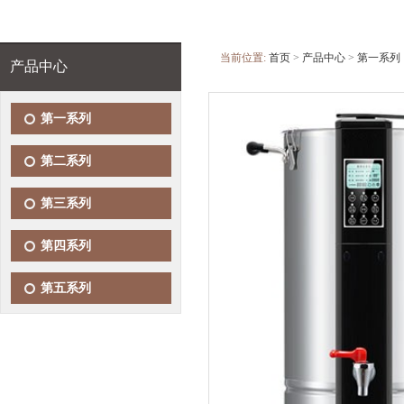
当前位置:
首页
>
产品中心
>
第一系列
产品中心
第一系列
第二系列
第三系列
第四系列
第五系列