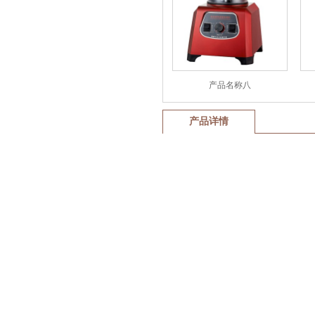
产品名称八
产品详情