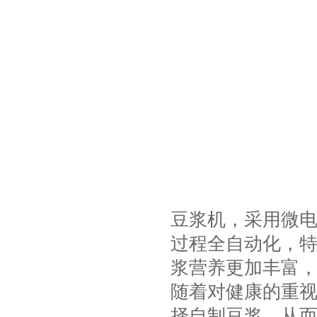
豆浆机，采用微
过程全自动化，特
浆营养更加丰富
随着对健康的重
择自制豆浆，从